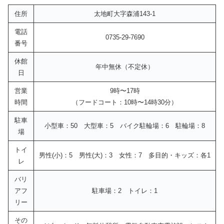
住所
太地町大字森浦143-1
電話
0735-29-7690
番号
休館
年中無休（不定休）
日
営業
9時〜17時
時間
（フードコート：10時〜14時30分）
駐車
小型車：50 大型車：5 バイク駐輪場：6 駐輪場：8
場
トイ
男性(小)：5 男性(大)：3 女性：7 多目的・キッズ：各1
レ
バリ
アフ
駐車場：2 トイレ：1
リー
その