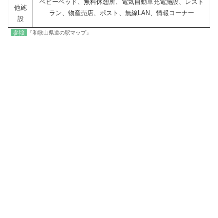
ベビーベッド、無料休憩所、電気自動車充電施設、レスト
他施
ラン、物産売店、ポスト、無線LAN、情報コーナー
設
参照
『和歌山県道の駅マップ』