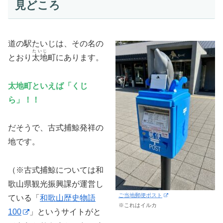
見どころ
道の駅たいじは、その名の
たいじ
とおり
太地
町にあります。
太地町といえば「くじ
ら」！！
だそうで、古式捕鯨発祥の
地です。
（※古式捕鯨については和
歌山県観光振興課が運営し
ご当地郵便ポスト
ている「
和歌山歴史物語
※これはイルカ
100
」というサイトがと