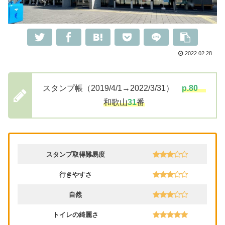
2022.02.28
スタンプ帳（2019/4/1→2022/3/31）
p.80
和歌山
31
番
スタンプ取得難易度
行きやすさ
自然
トイレの綺麗さ