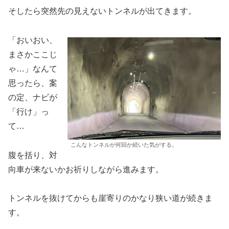
そしたら突然先の見えないトンネルが出てきます。
「おいおい、
まさかここじ
ゃ…」なんて
思ったら、案
の定、ナビが
「行け」っ
て…
こんなトンネルが何回か続いた気がする。
腹を括り、対
向車が来ないかお祈りしながら進みます。
トンネルを抜けてからも崖寄りのかなり狭い道が続きま
す。