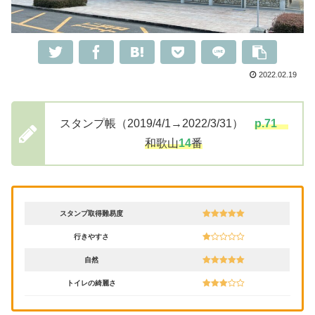
2022.02.19
スタンプ帳（2019/4/1→2022/3/31）
p.
71
和歌山
14
番
スタンプ取得難易度
行きやすさ
自然
トイレの綺麗さ