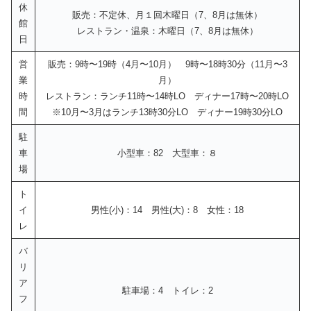
休
販売：不定休、月１回木曜日（7、8月は無休）
館
レストラン・温泉：木曜日（7、8月は無休）
日
営
販売：9時〜19時（4月〜10月） 9時〜18時30分（11月〜3
業
月）
時
レストラン：ランチ11時〜14時LO ディナー17時〜20時LO
間
※10月〜3月はランチ13時30分LO ディナー19時30分LO
駐
車
小型車：82 大型車：８
場
ト
イ
男性(小)：14 男性(大)：8 女性：18
レ
バ
リ
ア
駐車場：4 トイレ：2
フ