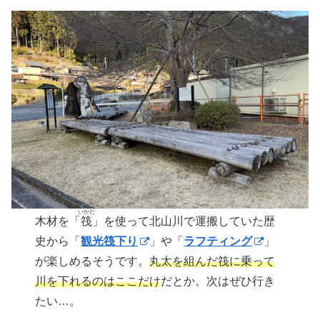
いかだ
木材を「
筏
」を使って北山川で運搬していた歴
史から「
観光筏下り
」や「
ラフティング
」
が楽しめるそうです。
丸太を組んだ筏に乗って
川を下れるのはここだけ
だとか。次はぜひ行き
たい…。